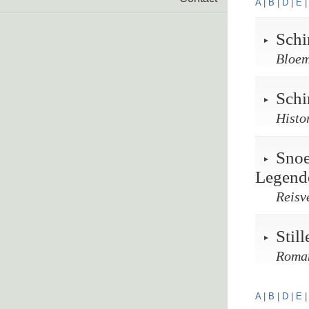
A
|
B
|
D
|
E
Schi
Bloem
Sch
Histo
Snoe
Legend
Reisv
Stil
Roma
A
|
B
|
D
|
E