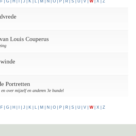
|
F
|
G
|
H
|
I
|
J
|
K
|
L
|
M
|
N
|
O
|
P
|
R
|
S
|
U
|
V
|
W
|
X
|
Z
dvrede
van Louis Couperus
zing
swinde
e Portretten
 en over mijzelf en anderen 3e bundel
|
F
|
G
|
H
|
I
|
J
|
K
|
L
|
M
|
N
|
O
|
P
|
R
|
S
|
U
|
V
|
W
|
X
|
Z