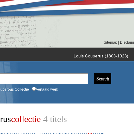
Sitemap
|
Disclaim
Louis Couperus (1863-1923)
uperous Collectie
Vertaald werk
rus
collectie
4 titels