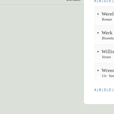
A
|
B
|
D
|
E
Werel
Roman
Werk 
Bloemle
Willi
Verzen
Wreed
Uit: Van
A
|
B
|
D
|
E