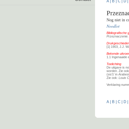
A
|
B
|
C
|
D
Przezna
Nog niet in co
Noodlot
Bibliografische
Przeznaczenie.
Drukgeschiedeni
[1] 1903, J.J. 
Bekende uitvoe
1.1 Ingenaaide e
Toelichting
De uitgave is no
worden. Zie ook
(sic!)’ in
Arabes
Zie ook:
Louis 
Verklaring nummer
A
|
B
|
C
|
D