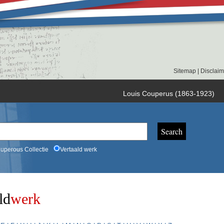
Sitemap
|
Disclaim
Louis Couperus (1863-1923)
uperous Collectie
Vertaald werk
ld
werk