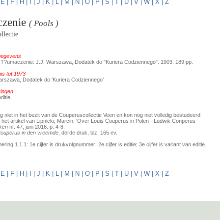
|
E
|
F
|
H
|
I
|
J
|
K
|
L
|
M
|
N
|
O
|
P
|
S
|
T
|
U
|
V
|
W
|
X
|
Z
czenie
( Pools )
llectie
 gegevens
T?umaczenie: J.J. Warszawa, Dodatek do "Kuriera Codziennego". 1903. 189 pp.
s tot 1973
Warszawa, Dodatek do ‘Kuriera Codziennego’
ringen
ditie.
g niet in het bezit van de Couperuscollectie Veen en kon nog niet volledig bestudeerd
 het artikel van Lipnicki, Marcin, ‘Over Louis Couperus in Polen - Ludwik Conperus
ken
nr. 47, juni 2016. p. 4-8.
Couperus in den vreemde
, derde druk, blz. 165 ev.
ing 1.1.1: 1e cijfer is drukvolgnummer; 2e cijfer is editie; 3e cijfer is variant van editie.
|
E
|
F
|
H
|
I
|
J
|
K
|
L
|
M
|
N
|
O
|
P
|
S
|
T
|
U
|
V
|
W
|
X
|
Z