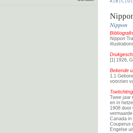
A
|
B
|
C
|
D
Nippo
Nippon
Bibliograf
Nippon
Tra
illustrati
Drukgeschi
[1] 1926, 
Bekende ui
1.1 Gebond
voorzien v
Toelichting
Twee jaar 
en in hetze
1908 door G
vermaarde 
Canada in 
Couperus d
Engelse ui