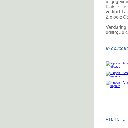
uitgegeven
laatste tit
verkocht a
Zie ook:
Co
Verklaring 
editie; 3e c
In collecti
A
|
B
|
C
|
D