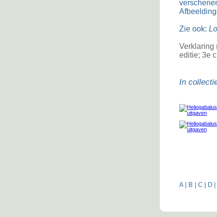
verschenen
Afbeelding
Zie ook:
Lo
Verklaring 
editie; 3e c
In collecti
A
|
B
|
C
|
D