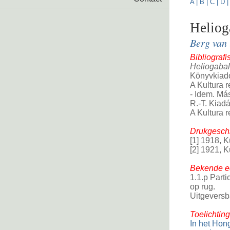
A
|
B
|
C
|
D
Heliog
Berg van 
Bibliograf
Heliogabal
Könyvkiadó
A Kultura r
- Idem. Má
R.-T. Kiad
A Kultura r
Drukgeschi
[1] 1918, 
[2] 1921, 
Bekende ed
1.1.p Part
op rug.
Uitgeversb
Toelichting
In het Hong